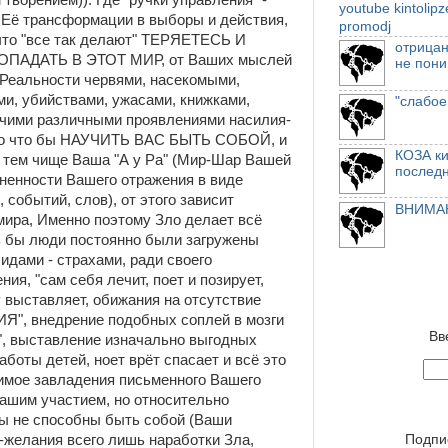
творением)). Где "ручки управления" -
youtube
kintolip
Её трансформации в выборы и действия,
promodj
 что "все так делают" ТЕРЯЕТЕСЬ И
отрицан
АДАТЬ В ЭТОТ МИР, от Ваших мыслей
не пони
 Реальности червями, насекомыми,
и, убийствами, ужасами, книжками,
"слабое
очими различными проявлениями насилия-
ого что бы НАУЧИТЬ ВАС БЫТЬ СОБОЙ, и
КОЗА ки
тем чище Ваша "А у Ра" (Мир-Шар Вашей
послед
лненности Вашего отражения в виде
событий, слов), от этого зависит
ВНИМАН
мира, Именно поэтому Зло делает всё
шь бы люди постоянно были загружены
дами - страхами, ради своего
ия, "сам себя лечит, поет и позирует,
у выставляет, обижания на отсутствие
Я", внедрение подобных соплей в мозги
Вв
", выставление изначально выгодных
аботы детей, ноет врёт спасает и всё это
ое завладения письменного Вашего
ашим участием, но относительно
Вы не способны быть собой (Ваши
Подпи
-желания всего лишь наработки Зла,