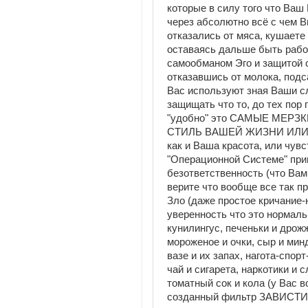
которые в силу того что Ва
через абсолютно всё с чем В
отказались от мяса, кушаете
оставаясь дальше быть рабо
самообманом Эго и защитой с
отказавшись от молока, подса
Вас используют зная Ваши с
защищать что то, до тех пор 
"удобно" это САМЫЕ МЕРЗ
СТИЛЬ ВАШЕЙ ЖИЗНИ ИЛИ
как и Ваша красота, или чувс
"Операционной Системе" при
безответственность (что Вам 
верите что вообще все так пр
Зло (даже простое кричание
уверенность что это нормальн
кунилингус, печеньки и дрож
мороженое и очки, сыр и минд
вазе и их запах, нагота-спорт
чай и сигарета, наркотики и 
томатный сок и кола (у Вас 
созданный фильтр ЗАВИСТИ (