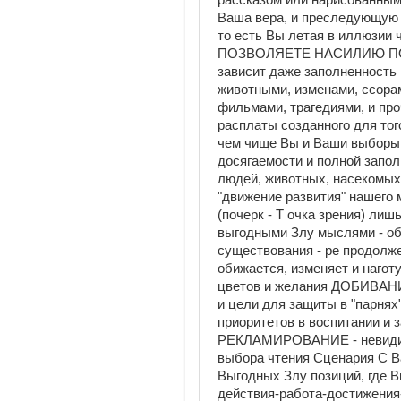
рассказом или нарисованным 
Ваша вера, и преследующую 
то есть Вы летая в иллюзии
ПОЗВОЛЯЕТЕ НАСИЛИЮ ПОП
зависит даже заполненность
животными, изменами, ссорам
фильмами, трагедиями, и пр
расплаты созданного для т
чем чище Вы и Ваши выборы 
досягаемости и полной запо
людей, животных, насекомых, 
"движение развития" нашего 
(почерк - Т очка зрения) ли
выгодными Злу мыслями - оби
существования - ре продолжен
обижается, изменяет и нагот
цветов и желания ДОБИВАНИ
и цели для защиты в "парнях
приоритетов в воспитании и з
РЕКЛАМИРОВАНИЕ - невидим
выбора чтения Сценария С В
Выгодных Злу позиций, где 
действия-работа-достижения