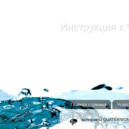
Инструкция к 
ПРОСТО НЕ ДЕЛАТЬ ТО Ч
сам простым отказом от лж
МНЕ!
Главная страница
Чудес
артефакты QUATERNIO