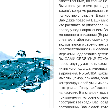
ответственным, но только не 
Вы игнорируете смотря на др
такого", когда же реальная с
полностью управляет Вами, и
Вам даже право на Ваши мысл
что расплата за употребление
проводу под напряжением Вас
мгновенного наказания (Веры
спектакль мёртвого смеха и 
задумываясь о своей ответст
безответственность и слепая
мерзкими недоразвито-дегене
Вы САМИ СЕБЯ УНИЧТОЖАЕТЕ
перестанут думать о плохом 
интимного подряда, ненавист
выражения, РЫБАЛКА, шахмат
мыслях (юмор, приколы, обиды
контролируя свой ум и мы
выстраивая-"нарушая" закон
на насилии, Вы становитесь 
приключении, которые отраж
пространстве (ради Вас, соз
посторонних Вам людей, кот