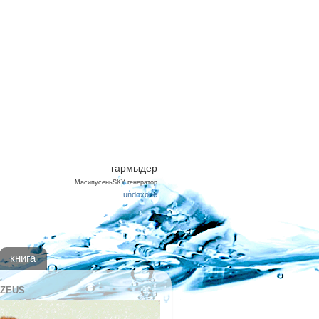
ЛОВЕКА. Сделай себя
 КОЕМ СЛУЧАЕ НЕ ЗАВИДУЙ
гармыдер
МасипусеньSKY генератор
undoxone
книга
 ZEUS