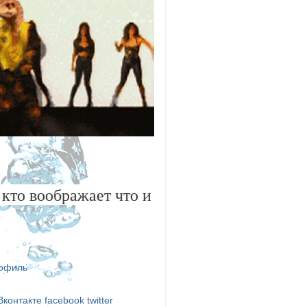
воображает что имеет право "не верить и 
рофиль
контакте
facebook
twitter