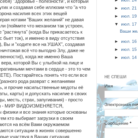
►
июл. 2
себя) "Здоровье - полезности", и который
угих и создавая себе иллюзии что "а что
►
июл. 2
торона насилия всех этих вещей
►
июл. 1
грая нотами "Ваших желаний" не давая
▼
июл. 1
и (поймите что механизм так устроен,
Ваши же
 "растянута" (когда Вы прикасаетесь к
 бьет ток), и именно в виду отсутствия
►
июл. 1
), Вы и "ходите все на УШАХ", создавая
►
июл. 1
уничтожая всё что выгодно Злу, даже не
венности)), когда же именно Ваша
►
июл. 1
 вера, которой Вы с улыбкой на лице и
ративными мечтами в сердце - это то чем
). Постарайтесь понять что если все
НЕ СПЕШИ
(разного рода разврат с желаниями
Имя
ь, и прочие насильственные медоты её
ы, карты) и допускать насилие в своих
, месть, страх, запугивания) - просто
Электронная по
сли - МИР ВИДОИЗМЕНЯЕТСЯ,
ы физики и все знания которые основаны
тем кто выбирает загрузки в своем
Сообщение
*
аются на всём Вами окружаемом
даются ситуации в жизнях совершенно
орые участвуя в Ваших ситуация