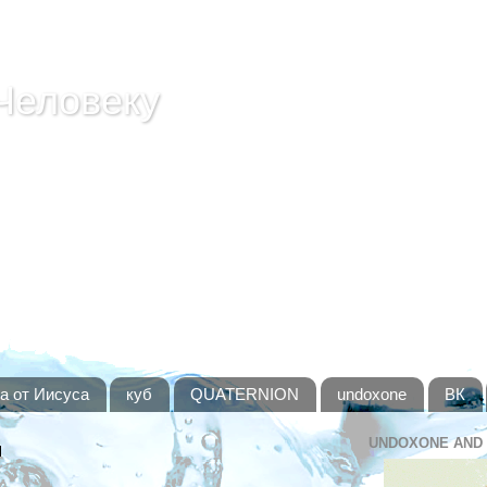
Человеку
ТО НЕЛЬЗЯ - СЕКРЕТ ОСВОБОЖДЕЕНИЕ ЛЮБОГО ЧЕ
и. Не ври себе - всё всегда по-настоящему! НИ В
а от Иисуса
куб
QUATERNION
undoxone
ВК
UNDOXONE AND
N