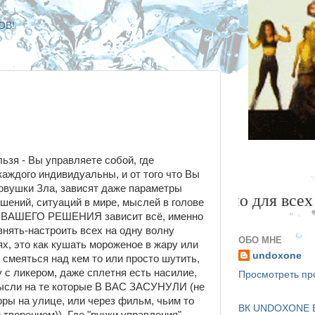
ОВ!
ьзя - Вы управляете собой, где
аждого индивидуальны, и от того что Вы
ловушки Зла, зависят даже параметры
Специально для всех кто 
шений, ситуаций в мире, мыслей в голове
 ВАШЕГО РЕШЕНИЯ зависит всё, именно
нять-настроить всех на одну волну
ОБО МНЕ
х, это как кушать мороженое в жару или
undoxone
 смеяться над кем то или просто шутить,
 с ликером, даже сплетня есть насилие,
Просмотреть п
ысли на те которые В ВАС ЗАСУНУЛИ (не
ры на улице, или через фильм, чьим то
ВК
UNDOXONE
В