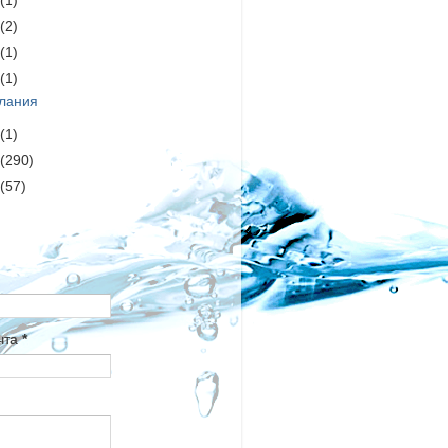
4
(1)
1
(2)
9
(1)
7
(1)
лания
6
(1)
5
(290)
4
(57)
чта
*