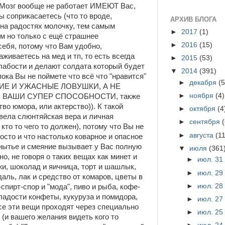
ш Мозг вообще не работает ИМЕЮТ Вас,
ы соприкасаетесь (что то вроде,
АРХИВ БЛОГА
 на радостях молочку, тем самым
►
2017
(1)
м но только с ещё страшнее
►
2016
(15)
ебя, потому что Вам удобно,
живаетесь на мед и тп, то есть всегда
►
2015
(53)
лабости и делают солдата который будет
▼
2014
(391)
пока Вы не поймете что всё что "нравится"
►
декабря
(5
КИЕ И УЖАСНЫЕ ЛОВУШКИ, А НЕ
►
ноября
(4)
 ВАШИ СУПЕР СПОСОБНОСТИ, также
тво юмора, или актерство)). К такой
►
октября
(4
вела слюнтяйская вера и личная
►
сентября
кто то чего то должен), потому что Вы не
►
августа
(11
осто и что настолько коварное и опасное
-нытье и смеяние вызывает у Вас полную
▼
июля
(361
о, не говоря о таких вещах как минет и
►
июл. 3
жи, шоколад и яичница, торт и шашлык,
►
июл. 2
аль, лак и средство от комаров, цветы в
►
июл. 2
-спирт-спор и "мода", пиво и рыба, кофе-
сладости конфеты, кукуруза и помидора,
►
июл. 2
все эти вещи проходят через специально
►
июл. 2
и вашего желания видеть кого то