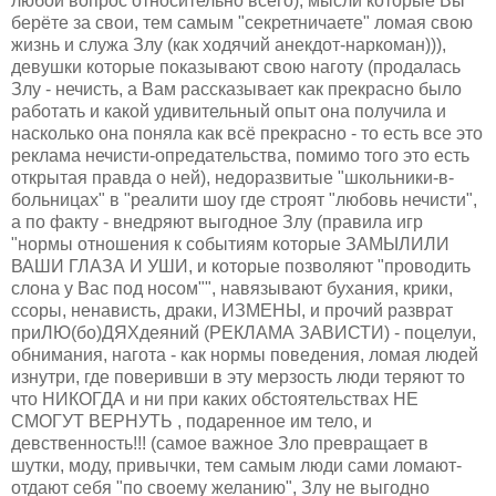
любой вопрос относительно всего), мысли которые Вы
берёте за свои, тем самым "секретничаете" ломая свою
жизнь и служа Злу (как ходячий анекдот-наркоман))),
девушки которые показывают свою наготу (продалась
Злу - нечисть, а Вам рассказывает как прекрасно было
работать и какой удивительный опыт она получила и
насколько она поняла как всё прекрасно - то есть все это
реклама нечисти-опредательства, помимо того это есть
открытая правда о ней), недоразвитые "школьники-в-
больницах" в "реалити шоу где строят "любовь нечисти",
а по факту - внедряют выгодное Злу (правила игр
"нормы отношения к событиям которые ЗАМЫЛИЛИ
ВАШИ ГЛАЗА И УШИ, и которые позволяют "проводить
слона у Вас под носом"", навязывают бухания, крики,
ссоры, ненависть, драки, ИЗМЕНЫ, и прочий разврат
приЛЮ(бо)ДЯХдеяний (РЕКЛАМА ЗАВИСТИ) - поцелуи,
обнимания, нагота - как нормы поведения, ломая людей
изнутри, где поверивши в эту мерзость люди теряют то
что НИКОГДА и ни при каких обстоятельствах НЕ
СМОГУТ ВЕРНУТЬ , подаренное им тело, и
девственность!!! (самое важное Зло превращает в
шутки, моду, привычки, тем самым люди сами ломают-
отдают себя "по своему желанию", Злу не выгодно