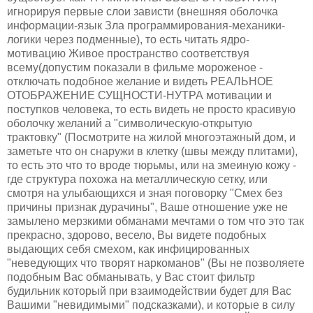
игнорируя первые слои зависти (внешняя оболочка
информации-язык Зла программирования-механики-
логики через подменные), то есть читать ядро-
мотивацию Живое пространство соответствуя
всему(допустим показали в фильме мороженое -
отключать подобное желание и видеть РЕАЛЬНОЕ
ОТОБРАЖЕНИЕ СУЩНОСТИ-НУТРА мотивации и
поступков человека, то есть видеть не просто красивую
оболочку желаний а "символическую-открытую
трактовку" (Посмотрите на жилой многоэтажный дом, и
заметьте что он снаружи в клетку (швы между плитами),
то есть это что то вроде тюрьмы, или на змеиную кожу -
где структура похожа на металлическую сетку, или
смотря на улыбающихся и зная поговорку "Смех без
причины признак дурачины", Ваше отношение уже не
замылено мерзкими обманами мечтами о том что это так
прекрасно, здорово, весело, Вы видете подобных
выдающих себя смехом, как инфицированных
"неведующих что творят наркоманов" (Вы не позволяете
подобным Вас обманывать, у Вас стоит фильтр
будильник который при взаимодействии будет для Вас
Вашими "невидимыми" подсказками), и которые в силу