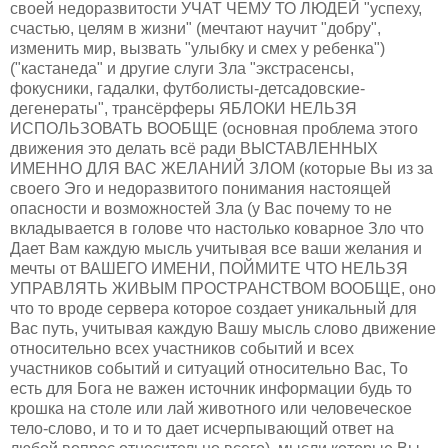
своей недоразвитости УЧАТ ЧЕМУ ТО ЛЮДЕЙ "успеху,
счастью, целям в жизни" (мечтают научит "добру",
изменить мир, вызвать "улыбку и смех у ребенка")
("кастанеда" и другие слуги Зла "экстрасенсы,
фокусники, гадалки, футболисты-детсадовские-
дегенераты", трансёрферы ЯБЛОКИ НЕЛЬЗЯ
ИСПОЛЬЗОВАТЬ ВООБЩЕ (основная проблема этого
движения это делать всё ради ВЫСТАВЛЕННЫХ
ИМЕННО ДЛЯ ВАС ЖЕЛАНИЙ ЗЛОМ (которые Вы из за
своего Эго и недоразвитого понимания настоящей
опасности и возможностей Зла (у Вас почему то не
вкладывается в голове что настолько коварное Зло что
Дает Вам каждую мысль учитывая все ваши желания и
мечты от ВАШЕГО ИМЕНИ, ПОЙМИТЕ ЧТО НЕЛЬЗЯ
УПРАВЛЯТЬ ЖИВЫМ ПРОСТРАНСТВОМ ВООБЩЕ, оно
что то вроде сервера которое создает уникальный для
Вас путь, учитывая каждую Вашу мысль слово движение
относительно всех участников событий и всех
участников событий и ситуаций относительно Вас, То
есть для Бога не важен источник информации будь то
крошка на столе или лай животного или человеческое
тело-слово, и то и то дает исчерпывающий ответ на