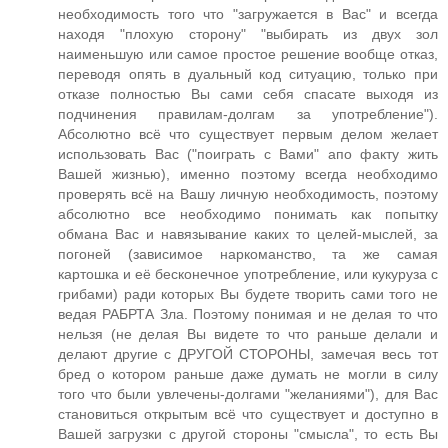
необходимость того что "загружается в Вас" и всегда
находя "плохую сторону" "выбирать из двух зол
наименьшую или самое простое решение вообще отказ,
переводя опять в дуальный код ситуацию, только при
отказе полностью Вы сами себя спасате выходя из
подчинения правилам-долгам за употребление").
Абсолютно всё что существует первым делом желает
использовать Вас ("поиграть с Вами" апо факту жить
Вашей жизнью), именно поэтому всегда необходимо
проверять всё на Вашу личную необходимость, поэтому
абсолютно все необходимо понимать как попытку
обмана Вас и навязывание каких то целей-мыслей, за
погоней (зависимое наркоманство, та же самая
картошка и её бесконечное употребление, или кукуруза с
грибами) ради которых Вы будете творить сами того не
ведая РАБРТА Зла. Поэтому понимая и не делая то что
нельзя (не делая Вы видете то что раньше делали и
делают другие с ДРУГОЙ СТОРОНЫ, замечая весь тот
бред о котором раньше даже думать не могли в силу
того что были увлечены-долгами "желаниями"), для Вас
становиться открытым всё что существует и доступно в
Вашей загрузки с другой стороны "смысла", то есть Вы