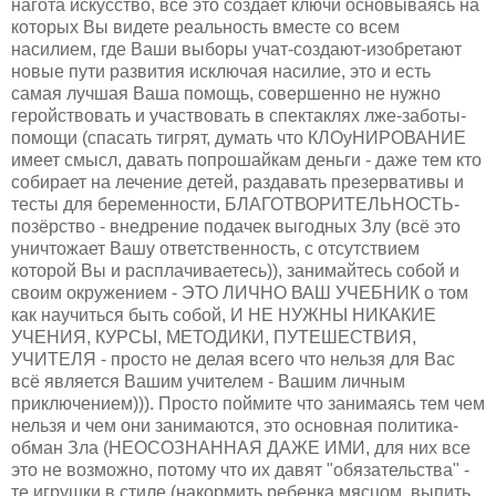
нагота искусство, все это создает ключи основываясь на
которых Вы видете реальность вместе со всем
насилием, где Ваши выборы учат-создают-изобретают
новые пути развития исключая насилие, это и есть
самая лучшая Ваша помощь, совершенно не нужно
геройствовать и участвовать в спектаклях лже-заботы-
помощи (спасать тигрят, думать что КЛОуНИРОВАНИЕ
имеет смысл, давать попрошайкам деньги - даже тем кто
собирает на лечение детей, раздавать презервативы и
тесты для беременности, БЛАГОТВОРИТЕЛЬНОСТЬ-
позёрство - внедрение подачек выгодных Злу (всё это
уничтожает Вашу ответственность, с отсутствием
которой Вы и расплачиваетесь)), занимайтесь собой и
своим окружением - ЭТО ЛИЧНО ВАШ УЧЕБНИК о том
как научиться быть собой, И НЕ НУЖНЫ НИКАКИЕ
УЧЕНИЯ, КУРСЫ, МЕТОДИКИ, ПУТЕШЕСТВИЯ,
УЧИТЕЛЯ - просто не делая всего что нельзя для Вас
всё является Вашим учителем - Вашим личным
приключением))). Просто поймите что занимаясь тем чем
нельзя и чем они занимаются, это основная политика-
обман Зла (НЕОСОЗНАННАЯ ДАЖЕ ИМИ, для них все
это не возможно, потому что их давят "обязательства" -
те игрушки в стиле (накормить ребенка мясцом, выпить