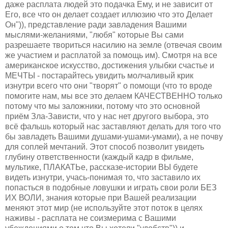
даже расплата людей это подачка Ему, и не зависит от
Его, все что он делает создает иллюзию что это Делает
Он")), представление ради завладения Вашими
мыслями-желаниями, "любя" которые Вы сами
разрешаете твориться насилию на земле (отвечая своим
же участием и расплатой за помощь им). Смотря на все
американское искусство, достижения улыбки счастье и
МЕЧТЫ - постарайтесь увидить молчаливый крик
изнутри всего что они "творят" о помощи (что то вроде
помогите нам, мы все это делаем КАЧЕСТВЕННО только
потому что мы заложники, потому что это основной
приём Зла-Зависти, что у нас нет другого выбора, это
всё фальшь который нас заставляют делать для того что
бы завладеть Вашими душами-ушами-умами), а не почву
для соплей мечтаний. Этот способ позволит увидеть
глубину ответственности (каждый кадр в фильме,
мультике, ПЛАКАТЬе, рассказе-истории ВЫ будете
видеть изнутри, учась-понимая то, что заставило их
попасться в подобные ловушки и играть свои роли БЕЗ
ИХ ВОЛИ, знания которые при Вашей реализации
меняют этот мир (не используйте этот поток в целях
наживы - расплата не соизмерима с Вашими