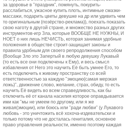
за здоровье в "праздник", помянуть, покурить-
расслабиться, ужасное купить плоть, интимные смазки-
массажи, подарить цветы девушке на др или удивить чем
то оригинальным (позёрство-реклама)), поехать показать
свою наготу в другой стране, и множество разных других
инструментов-игр Зла, которые ВООБЩЕ НЕ НУЖНЫ, И
НОЕТ о них лишь НЕЧИСТЬ, которая занимая удобные
положения в обществе строит-защищает законы и
правила удобным для своего репродолжения способом
(Вообще Зло это Запертый в любую девушку Лукавый
(то есть все они подключены к Ему), и весь смысл
избавления от Него это научить Её быть умнее Его, то
есть подключить к живому пространству со всей
ответственностью за каждую "эмоцию(самая мерзкая
ложь)", движение слово, желание, страх, обиду, то есть
научить Её видеть во всем справедливость, как бы
отключить её от канала насилия которое оправдывается
ими как "мы не умеем по другому, или я же
живая(эмоции), или боюсь или "ради любви" (у Лукавого
любовь - это уничтожить всё хохоча-издевательски и
только потому что не досталась гениталия, основное
право управления реальности, именно поэтому каждая