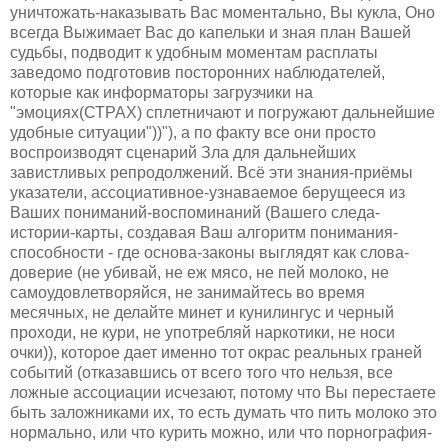
уничтожать-наказывать Вас моментально, Вы кукла, Оно
всегда Выжимает Вас до капельки и зная план Вашей
судьбы, подводит к удобным моментам расплаты
заведомо подготовив посторонних наблюдателей,
которые как информаторы загрузчики на
"эмоциях(СТРАХ) сплетничают и погружают дальнейшие
удобные ситуации"))"), а по факту все они просто
воспроизводят сценарий Зла для дальнейших
завистливых репродолжений. Всё эти знания-приёмы
указатели, ассоциативное-узнаваемое берущееся из
Ваших пониманий-воспоминаний (Вашего следа-
истории-карты, создавая Ваш алгоритм понимания-
способности - где основа-законы выглядят как слова-
доверие (не убивай, не еж мясо, не пей молоко, не
самоудовлетворяйся, не занимайтесь во время
месячных, не делайте минет и кунилингус и черный
проходи, не кури, не употребляй наркотики, не носи
очки)), которое дает именно тот окрас реальных граней
событий (отказавшись от всего того что нельзя, все
ложные ассоциации исчезают, потому что Вы перестаете
быть заложниками их, то есть думать что пить молоко это
нормально, или что курить можно, или что порнография-