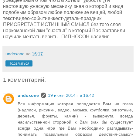
убеждениями о том что Вы хотели "удобств")) и
настоящую ужасную механику, зная о которой и видя
подобным образом любое положение вещей, любой
текст-видео-событие-жест-деталь-праздник
ПРИОБРЕТАЕТ ИСТИННЫЙ СМЫСЛ без того слоя
наркоманской лжи "счастья" в который Вас заставили-
научили мечтать-верить - ГИПНОСОН насилия
undoxone
на
16:17
Поделиться
1 комментарий:
undoxone
19 июля 2014 г. в 16:42
Вся информация которая попадается Вам на глаза
(надписи, рисунки, видео, музыка, футболки, животные,
деревья, фрукты, камни) - вывернута всегда
насильственной стороной к Вам (как бы существует
всегда одна игра где Вам необходимо разгадывать-
понимать правильным образом действия-смысл-