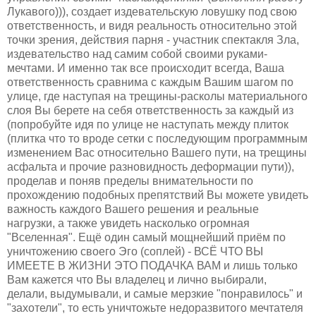
Лукавого))), создает издевательскую ловушку под свою
ответственность, и видя реальность относительно этой
точки зрения, действия парня - участник спектакля Зла,
издевательство над самим собой своими руками-
мечтами. И именно так все происходит всегда, Ваша
ответственность сравнима с каждым Вашим шагом по
улице, где наступая на трещины-расколы материального
слоя Вы берете на себя ответственность за каждый из
(попробуйте идя по улице не наступать между плиток
(плитка что то вроде сетки с последующим программным
изменением Вас относительно Вашего пути, на трещины
асфальта и прочие разновидность деформации пути)),
проделав и поняв пределы внимательности по
прохождению подобных препятствий Вы можете увидеть
важность каждого Вашего решения и реальные
нагрузки, а также увидеть насколько огромная
"Вселенная". Ещё один самый мощнейший приём по
уничтожению своего Эго (соплей) - ВСЁ ЧТО ВЫ
ИМЕЕТЕ В ЖИЗНИ ЭТО ПОДАЧКА ВАМ и лишь только
Вам кажется что Вы владелец и лично выбирали,
делали, выдумывали, и самые мерзкие "понравилось" и
"захотели", то есть уничтожьте недоразвитого мечтателя