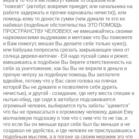
вера в то что и им помогут каким то образом или
"повезёт" (автобус вовремя приедет, или начальника на
работе задержать и прочие карнавалы нечисти)), или
помощь кому то донести сумки (чем думали те кто их
набивал (подобные обстоятельства ЭТО ПОМОЩЬ
ПРОСТРАНСТВУ ЧЕЛОВЕКУ, не вмешивайтесь своими
наркоманскими выдумками и мечтами что Вы поможете
и Вам помогут, мешая Вы делаете себе только хуже)),
или бабушка попросила срезать закрывающее окно от
солнца дерево-веточки - Ей надо пускай сама и режет,
вмешиваясь в подобное Вы берете ответственность на
себя за уничтожение, как бы Вы не верили в деньги и
прочую чепуху за подобную помощь Вы заплатите
вдвойне, потому что у Вас своя голова на плечах
которой Вы не думаете и позволяете себя дурить
нечистью), и другой - созидание, где нету места спешке и
нытью-обид, где сидя в автобусе подсаживается
огромный человек, выбирается путь заботы "щемится"
что бы не прикасаться к огромному человеку, давая Ему
молчаливую подсказку о том что с ним что то не так, и
что если бы он меньше врал себе был бы меньше и не
создавал не удобства, и где человек не прислушавшись к
подобным мыслям, а в погоне за своим мерзким эго что