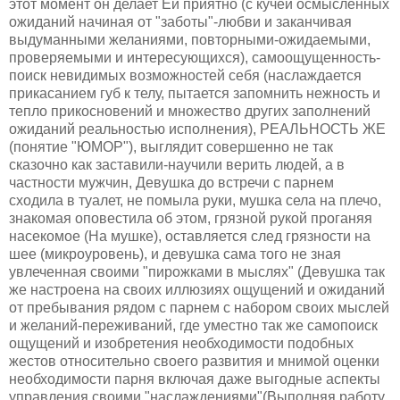
этот момент он делает Ей приятно (с кучей осмысленных
ожиданий начиная от "заботы"-любви и заканчивая
выдуманными желаниями, повторными-ожидаемыми,
проверяемыми и интересующихся), самоощущенность-
поиск невидимых возможностей себя (наслаждается
прикасанием губ к телу, пытается запомнить нежность и
тепло прикосновений и множество других заполнений
ожиданий реальностью исполнения), РЕАЛЬНОСТЬ ЖЕ
(понятие "ЮМОР"), выглядит совершенно не так
сказочно как заставили-научили верить людей, а в
частности мужчин, Девушка до встречи с парнем
сходила в туалет, не помыла руки, мушка села на плечо,
знакомая оповестила об этом, грязной рукой проганяя
насекомое (На мушке), оставляется след грязности на
шее (микроуровень), и девушка сама того не зная
увлеченная своими "пирожками в мыслях" (Девушка так
же настроена на своих иллюзиях ощущений и ожиданий
от пребывания рядом с парнем с набором своих мыслей
и желаний-переживаний, где уместно так же самопоиск
ощущений и изобретения необходимости подобных
жестов относительно своего развития и мнимой оценки
необходимости парня включая даже выгодные аспекты
управления своими "наслаждениями"(Выполняя работу