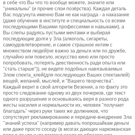
в себе что Вы что то вообще можете, значите или
"уникальны" (и прочие слои позёрства). Каждая деталь
Вас подсунута именно Вам не как награда - а наказание
(даже обучение в институте и специальность со всеми
последующими Вашими профессиями и навыками), а
Вы слепы радуясь пустыми мечтами и выбирая
последующие долги у Зла (алкоголь, сигареты,
самоудовлетворение, и самое страшное интим с
множеством людей(не важно за деньги или по дружбе,
случайно или повезло, искусство кино или просто
попробовать, потерять девственность ради опыта или
"стать старше")), не видете подобных навязываемых
Злом спекта_клей(для последующих Ваших спектаклей)
вещей, желаний, мыслей, и "Вашего творчества".
Каждый верит в свой алгоритм Везения, а по факту это
просто следование одному из двух почерков, где текст
одного разрушение и основываясь веря в разного рода
жесты насилия и нормальности их, человек "получает
благодать" через руки таких же должников, что
сопутствует рекламированию и передаче-внедрение Зла
"знаний успеха" (например давать попрошайкам деньги
или даже просто соседу (в мозгах дающих наркоманская