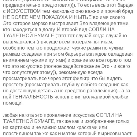
предварительно предготовил))). То есть весь этот бардак
с ИСКУССТВОМ тем насколько оно важно
и прочий бред
НЕ БОЛЕЕ ЧЕМ ПОКАЗУХА И НЫТЬЕ во имя своего
Эго которое мерзко выстраивает Зло владеющее теми
кто находиться в долгу. И второй вид СОПЛИ НА
ТУАЛЕТНОЙ БУМАГЕ (этот тот случай когда случайно
вышмаркался (присуще всем позёрам-нытикам,
особенно тем кто продолжает чужие рамки по чужим
рамкам создавая при этом барьеры взглядов овладевая
вниманием чужими путями) и орание во все горло о том
что это искусство (полное задействование Эго - и всего
что сопутствует этому)), рекомендую всегда
просматривать все через этот фильтр что бы видеть
простоту (просматривать глубину любого создания как
не достающую деталь а не средство развлечения) - а за
ней ГЕНИАЛЬНОСТЬ исполнения молчаливой улыбки
помощи.
любая нагота это проявление искусства СОПЛИ НА
ТУАЛЕТНОЙ БУМАГЕ, так же как и изображение голых
на картинах и не важно маслом красками или
пластилином так же как и матом который вырисовывает