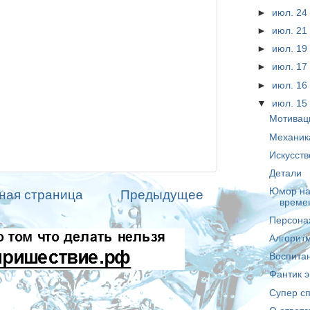
►
июл. 2
►
июл. 2
►
июл. 1
►
июл. 1
►
июл. 1
▼
июл. 1
Мотивац
Механик
Искусств
Детали
Юмор на
ная страница
Предыдущее
време
Персонаж
Алгорит
Воспита
Фантик 
Супер с