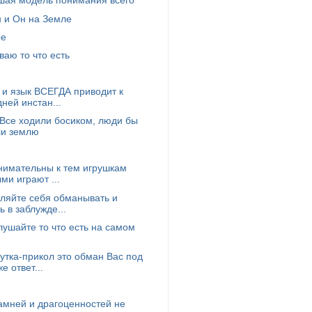
шая модель понимания всего
 и Он на Земле
ые
ваю то что есть
 и язык ВСЕГДА приводит к
ней инстан...
Все ходили босиком, люди бы
ли землю
нимательны к тем игрушкам
ми играют ...
ляйте себя обманывать и
ь в заблужде...
лушайте то что есть на самом
тка-прикол это обман Вас под
е ответ...
амней и драгоценностей не