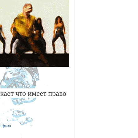
о имеет право "не верить и сомневаться" 
рофиль