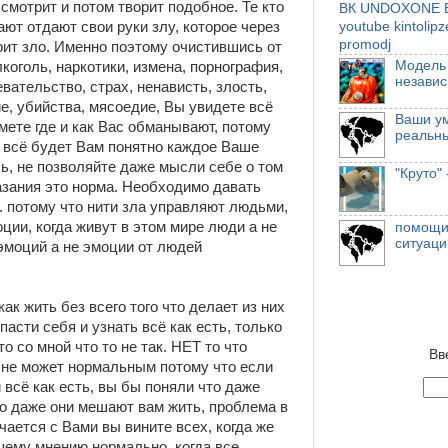
смотрит и потом творит подобное. Те кто
ВК
UNDOXONE
В
ают отдают свои руки злу, которое через
youtube
kintolip
promodj
рит зло. Именно поэтому очистившись от
Модель
лкоголь, наркотики, измена, порнография,
независ
вательство, страх, ненависть, злость,
е, убийства, мясоедие, Вы увидете всё
Ваши у
ймете где и как Вас обманывают, потому
реальн
и всё будет Вам понятно каждое Ваше
ь, не позволяйте даже мысли себе о том
"Круто"
азания это норма. Необходимо давать
 потому что нити зла управляют людьми,
ции, когда живут в этом мире люди а не
помощи 
ситуаци
эмоций а не эмоции от людей
к жить без всего того что делает из них
пасти себя и узнать всё как есть, только
то со мной что то не так. НЕТ то что
Вв
 не может нормальным потому что если
 всё как есть, вы бы поняли что даже
то даже они мешают вам жить, проблема в
учается с Вами вы вините всех, когда же
шему мнению нормально, когда все