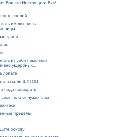
ия Вашего Настоящего Вкл/
ность соплей
ожать имеют лишь
венницы
ые грани
ение
ие
елать из себя немочных
тивно ущербных...
а лопата
йте из себя ШУТОВ
о надо проверить
 свое тело от чужих глаз
вайтесь
венные пределы
щите основу