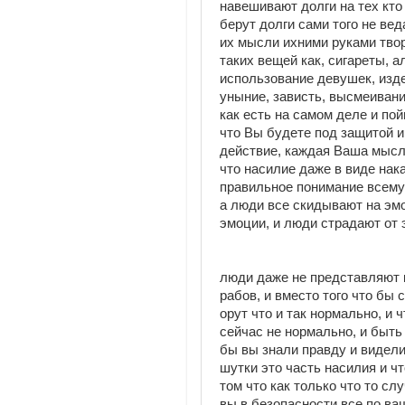
навешивают долги на тех кто 
берут долги сами того не вед
их мысли ихними руками тво
таких вещей как, сигареты, а
использование девушек, изде
уныние, зависть, высмеивани
как есть на самом деле и по
что Вы будете под защитой 
действие, каждая Ваша мысл
что насилие даже в виде нак
правильное понимание всему.
а люди все скидывают на эмо
эмоции, и люди страдают от 
люди даже не представляют ка
рабов, и вместо того что бы с
орут что и так нормально, и ч
сейчас не нормально, и быть
бы вы знали правду и видели
шутки это часть насилия и ч
том что как только что то сл
вы в безопасности все по ва