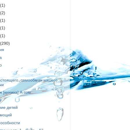
4
(1)
1
(2)
9
(1)
7
(1)
6
(1)
5
(290)
ия
а
о
стоящего, самообман нашего
ни
 [книжка] А-том
м
ние детей
эмоций
пособности