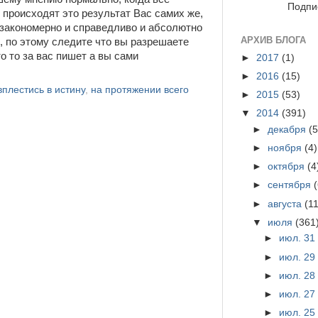
Подпи
 происходят это результат Вас самих же,
е закономерно и справедливо и абсолютно
АРХИВ БЛОГА
, по этому следите что вы разрешаете
то то за вас пишет а вы сами
►
2017
(1)
►
2016
(15)
вплестись в истину
,
на протяжении всего
►
2015
(53)
▼
2014
(391)
►
декабря
(5
►
ноября
(4)
►
октября
(4
►
сентября
►
августа
(11
▼
июля
(361
►
июл. 3
►
июл. 2
►
июл. 2
►
июл. 2
►
июл. 2