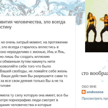
звития человечества, зло всегда
истину
 но очень хитрый момент, на протяжении
, зло всегда старалось вплестись в
 оно неразделимо с жизнью, Инь и Янь,
ано лишь бы создать иллюзию
 и обманным путем накинуть нити
позволяйте себе того что было
 Вашей свободы, не ломайте себе жизнь
Специально для всех кто воображает чт
 Ваши действия Вы разрешаете сами то
за все свои деяния только Вы а не та
голове
ОБО МНЕ
undoxone
имела ту силу которую она имеет, все бы
Просмотреть п
мотря порнографию люди смотрят в
радания человечества и которые