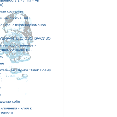
твенность 1 - Я Йа - Ай
о)
ние сознания
и мы против ВАС
без фанатиков-наркоманов
 УБИРАЙТЕ СЛОВО КРАСИВО
меет единственное и
ушимое право на ...
ие
ее
ательная служба "Хлеб Всему
"
0
я
е
авание себя
ключения - ключ к
етениям