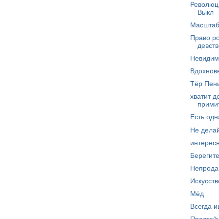
Революц
Выкл
Масштаб
Право р
девст
Невидим
Вдохнов
Тёр Пен
хватит д
прими
Есть одн
Не дела
интересн
Берегите
Непрода
Искусст
Мёд
Всегда и