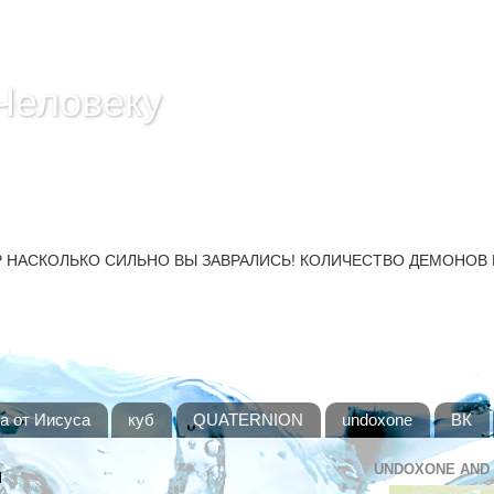
Человеку
ТО НЕЛЬЗЯ - СЕКРЕТ ОСВОБОЖДЕЕНИЕ ЛЮБОГО ЧЕ
и. Не ври себе - всё всегда по-настоящему! НИ В
 НАСКОЛЬКО СИЛЬНО ВЫ ЗАВРАЛИСЬ! КОЛИЧЕСТВО ДЕМОНОВ
а от Иисуса
куб
QUATERNION
undoxone
ВК
UNDOXONE AND
N