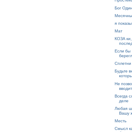
Простей
Бог Один
Месячн
я показы
Мат
КОЗА ки,
послед
Если бы 
берег
Сплетни
Будьте в
которы
Не позво
вводит
Всегда с
деле
Любая шу
Вашу ж
Месть
Смысл к