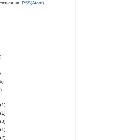
саться на:
RSS(Atom)
)
)
(6)
)
)
1
(1)
9
(1)
8
(3)
7
(1)
5
(2)