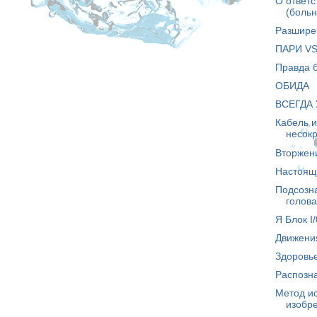
О ответс
(больн
Разшире
ПАРИ VS
Правда 
ОБИДА
ВСЕГДА
Кабель и
несокр
Вторжен
Настоящ
Подсозн
голова
Я Блок I/
Движени
Здоровь
Распозн
Метод ис
изобр